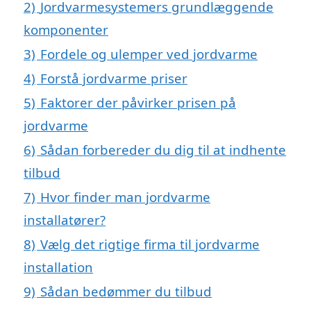
2)
Jordvarmesystemers grundlæggende
komponenter
3)
Fordele og ulemper ved jordvarme
4)
Forstå jordvarme priser
5)
Faktorer der påvirker prisen på
jordvarme
6)
Sådan forbereder du dig til at indhente
tilbud
7)
Hvor finder man jordvarme
installatører?
8)
Vælg det rigtige firma til jordvarme
installation
9)
Sådan bedømmer du tilbud