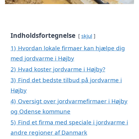
Indholdsfortegnelse
skjul
1)
Hvordan lokale firmaer kan hjælpe dig
med jordvarme i Højby
2)
Hvad koster jordvarme i Højby?
3)
Find det bedste tilbud på jordvarme i
Højby
4)
Oversigt over jordvarmefirmaer i Højby
og Odense kommune
5)
Find et firma med speciale i jordvarme i
andre regioner af Danmark