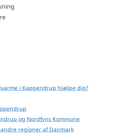
sning
re
rdvarme i Kappendrup hjælpe dig?
Kappendrup
ppendrup og Nordfyns Kommune
 i andre regioner af Danmark