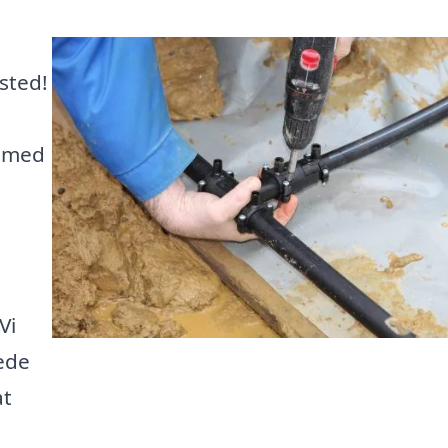
sted!
g med
Vi
rede
at