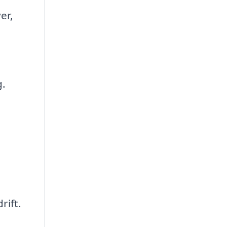
er,
g.
rift.