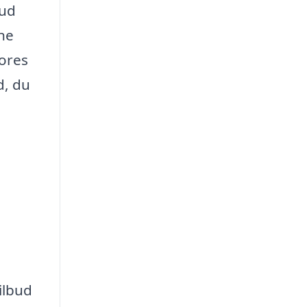
bud
gne
vores
d, du
ilbud