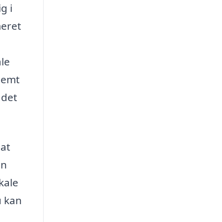
g i
meret
ale
 nemt
 det
 at
an
kale
u kan