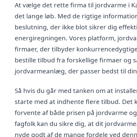
At vælge det rette firma til jordvarme i 
det lange løb. Med de rigtige informatio
beslutning, der ikke blot sikrer dig eff
energiregningen. Vores platform, jordvar
firmaer, der tilbyder konkurrencedygtige
bestille tilbud fra forskellige firmaer o
jordvarmeanlæg, der passer bedst til di
Så hvis du går med tanken om at installe
starte med at indhente flere tilbud. Det 
forvente af både prisen på jordvarme og 
fagfolk kan du sikre dig, at dit jordvarme
nyde godt af de mange fordele ved den