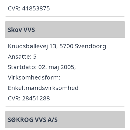
CVR: 41853875
Skov VVS
Knudsbøllevej 13, 5700 Svendborg
Ansatte: 5
Startdato: 02. maj 2005,
Virksomhedsform:
Enkeltmandsvirksomhed
CVR: 28451288
SØKROG VVS A/S