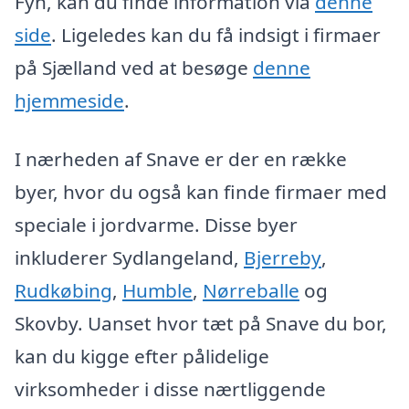
Fyn, kan du finde information via
denne
side
. Ligeledes kan du få indsigt i firmaer
på Sjælland ved at besøge
denne
hjemmeside
.
I nærheden af Snave er der en række
byer, hvor du også kan finde firmaer med
speciale i jordvarme. Disse byer
inkluderer Sydlangeland,
Bjerreby
,
Rudkøbing
,
Humble
,
Nørreballe
og
Skovby. Uanset hvor tæt på Snave du bor,
kan du kigge efter pålidelige
virksomheder i disse nærtliggende