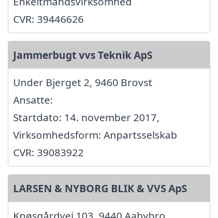
Enkeltmandsvirksomhed
CVR: 39446626
Jammerbugt vvs Teknik ApS
Under Bjerget 2, 9460 Brovst
Ansatte:
Startdato: 14. november 2017,
Virksomhedsform: Anpartsselskab
CVR: 39083922
LARSEN & NYBORG BLIK & VVS ApS
Knøsgårdvej 103, 9440 Aabybro