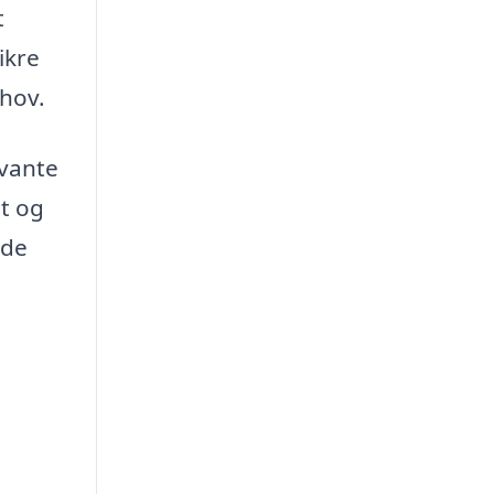
t
ikre
ehov.
evante
et og
nde