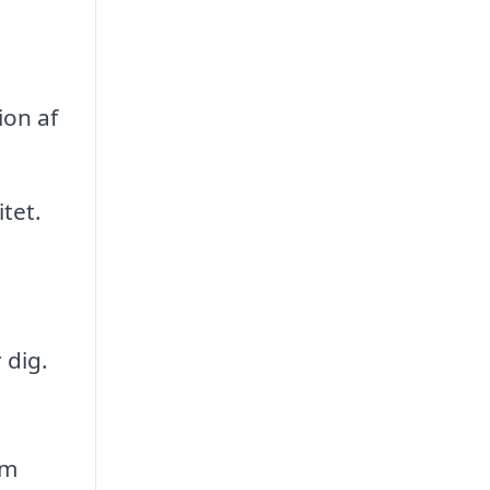
ion af
tet.
 dig.
rm