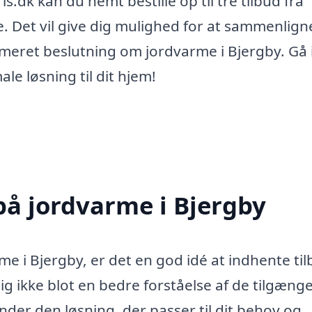
s.dk kan du nemt bestille op til tre tilbud fra
. Det vil give dig mulighed for at sammenlign
ormeret beslutning om jordvarme i Bjergby. Gå 
le løsning til dit hjem!
på jordvarme i Bjergby
rme i Bjergby, er det en god idé at indhente ti
 dig ikke blot en bedre forståelse af de tilgænge
nder den løsning, der passer til dit behov og