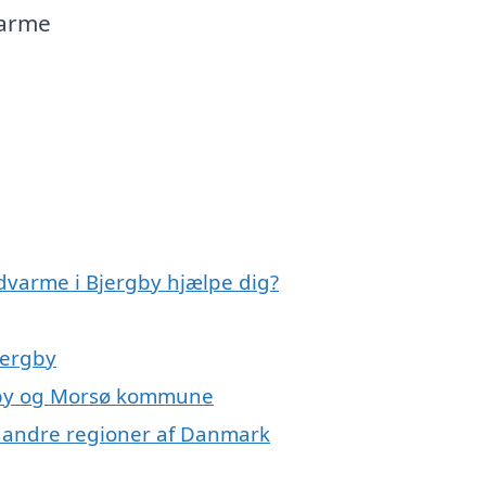
varme
dvarme i Bjergby hjælpe dig?
jergby
rgby og Morsø kommune
 i andre regioner af Danmark