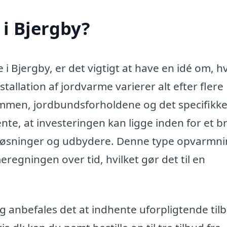
i Bjergby?
 i Bjergby, er det vigtigt at have en idé om, h
allation af jordvarme varierer alt efter flere
ommen, jordbundsforholdene og det specifikk
nte, at investeringen kan ligge inden for et b
 løsninger og udbydere. Denne type opvarmn
eregningen over tid, hvilket gør det til en
ng anbefales det at indhente uforpligtende til