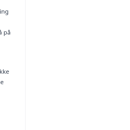
ning
å på
ikke
ge