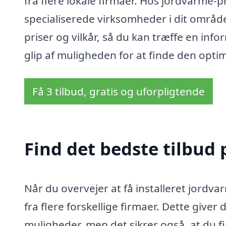
fra flere lokale firmaer. Hos jordvarme-pri
specialiserede virksomheder i dit område
priser og vilkår, så du kan træffe en inf
glip af muligheden for at finde den optima
Få 3 tilbud, gratis og uforpligtende
Find det bedste tilbud 
Når du overvejer at få installeret jordva
fra flere forskellige firmaer. Dette giver
muligheder, men det sikrer også, at du fi