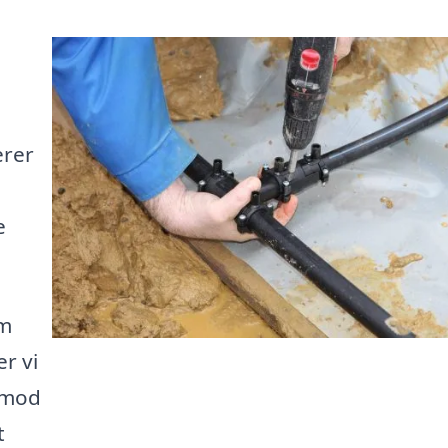
!
erer
e
om
er vi
t mod
t