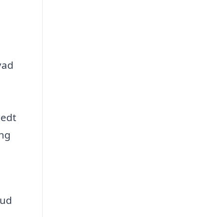
vad
e
redt
ing
bud