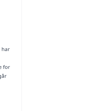
r har
l
 for
går