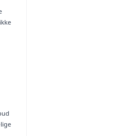
e
ikke
lbud
lige