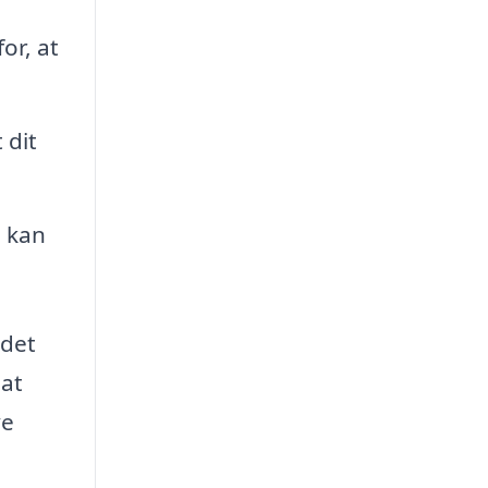
or, at
 dit
u kan
 det
 at
ve