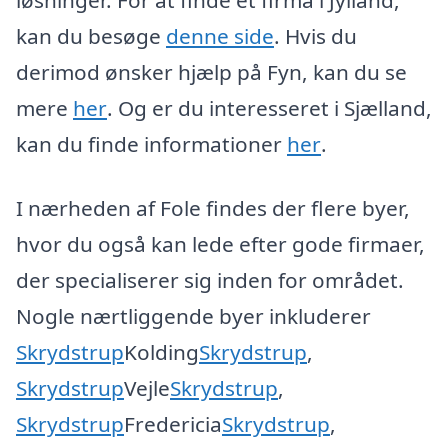
løsninger. For at finde et firma i Jylland,
kan du besøge
denne side
. Hvis du
derimod ønsker hjælp på Fyn, kan du se
mere
her
. Og er du interesseret i Sjælland,
kan du finde informationer
her
.
I nærheden af Fole findes der flere byer,
hvor du også kan lede efter gode firmaer,
der specialiserer sig inden for området.
Nogle nærtliggende byer inkluderer
Skrydstrup
Kolding
Skrydstrup
,
Skrydstrup
Vejle
Skrydstrup
,
Skrydstrup
Fredericia
Skrydstrup
,