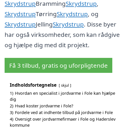
Skrydstrup
Bramming
Skrydstrup
,
Skrydstrup
Tørring
Skrydstrup
, og
Skrydstrup
Jelling
Skrydstrup
. Disse byer
har også virksomheder, som kan rådgive
og hjælpe dig med dit projekt.
Få 3 tilbud, gratis og uforpligtende
Indholdsfortegnelse
skjul
1)
Hvordan en specialist i jordvarme i Fole kan hjælpe
dig
2)
Hvad koster jordvarme i Fole?
3)
Fordele ved at indhente tilbud på jordvarme i Fole
4)
Oversigt over jordvarmefirmaer i Fole og Haderslev
kommune