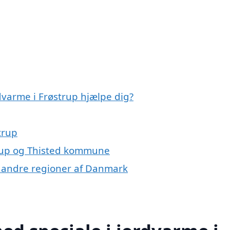
dvarme i Frøstrup hjælpe dig?
trup
trup og Thisted kommune
 i andre regioner af Danmark