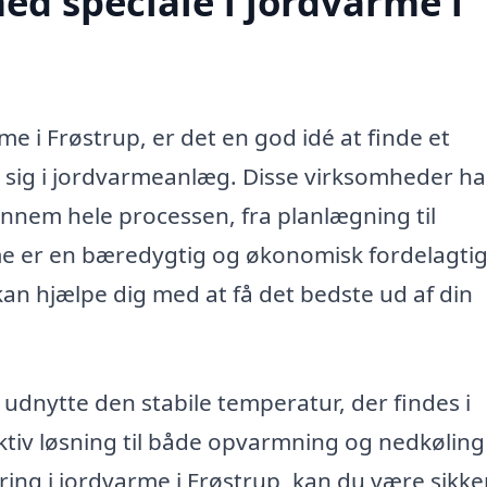
d speciale i jordvarme i
me i Frøstrup, er det en god idé at finde et
et sig i jordvarmeanlæg. Disse virksomheder h
ennem hele processen, fra planlægning til
rme er en bæredygtig og økonomisk fordelagti
n hjælpe dig med at få det bedste ud af din
dnytte den stabile temperatur, der findes i
ektiv løsning til både opvarmning og nedkøling
ring i jordvarme i Frøstrup, kan du være sikke