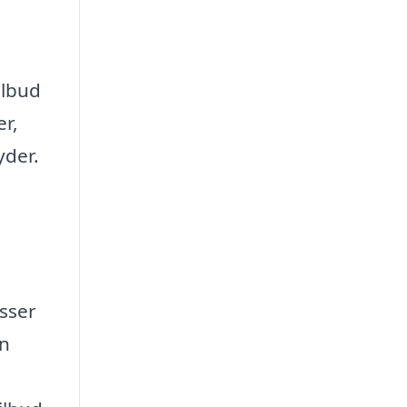
ilbud
er,
yder.
asser
un