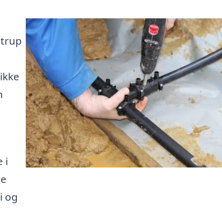
strup
ikke
n
 i
te
i og