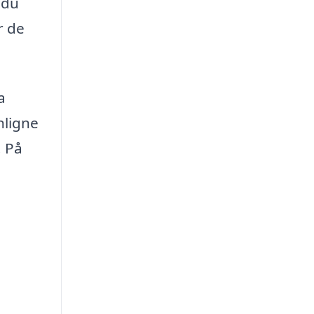
 du
r de
a
nligne
. På