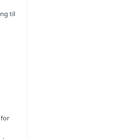
ng til
 for