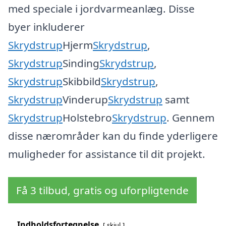
med speciale i jordvarmeanlæg. Disse
byer inkluderer
Skrydstrup
Hjerm
Skrydstrup
,
Skrydstrup
Sinding
Skrydstrup
,
Skrydstrup
Skibbild
Skrydstrup
,
Skrydstrup
Vinderup
Skrydstrup
samt
Skrydstrup
Holstebro
Skrydstrup
. Gennem
disse nærområder kan du finde yderligere
muligheder for assistance til dit projekt.
Få 3 tilbud, gratis og uforpligtende
Indholdsfortegnelse
skjul