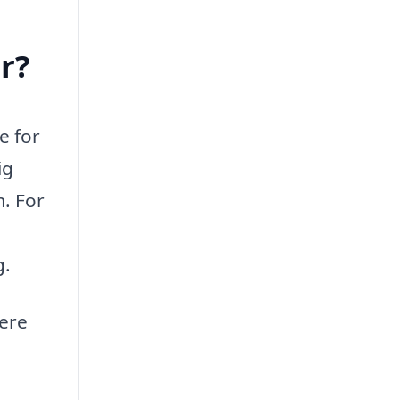
r?
e for
ig
m. For
g.
lere