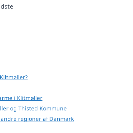
edste
Klitmøller?
rme i Klitmøller
øller og Thisted Kommune
 i andre regioner af Danmark