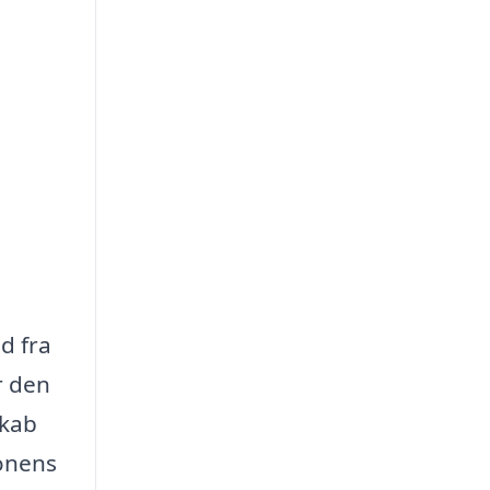
d fra
r den
skab
ionens