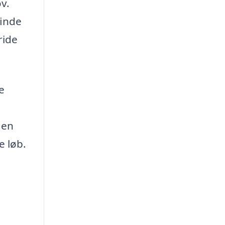
v.
finde
ride
e
 en
e løb.