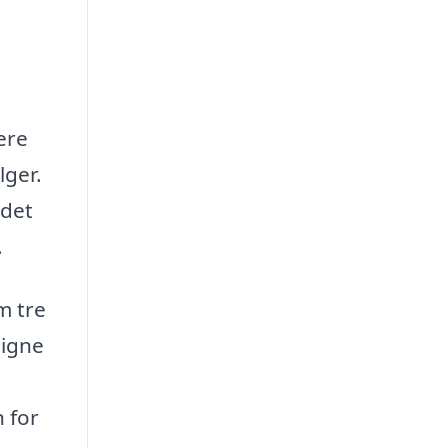
ere
lger.
 det
.
m tre
ligne
n for