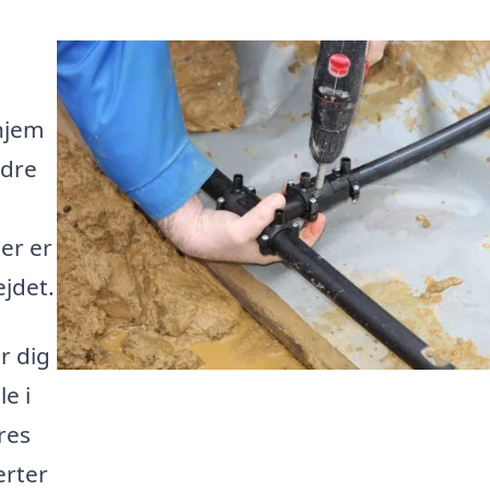
hjem
edre
der er
ejdet.
r dig
e i
res
erter