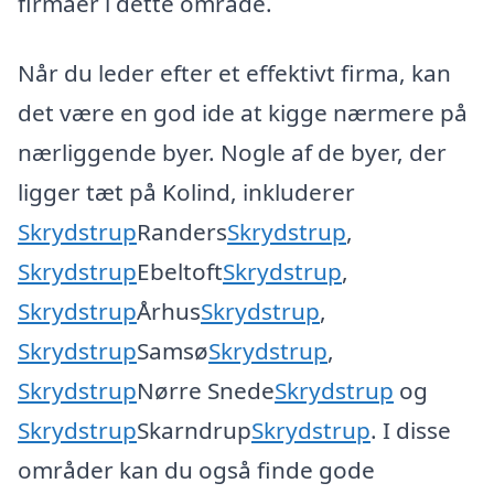
firmaer i dette område.
Når du leder efter et effektivt firma, kan
det være en god ide at kigge nærmere på
nærliggende byer. Nogle af de byer, der
ligger tæt på Kolind, inkluderer
Skrydstrup
Randers
Skrydstrup
,
Skrydstrup
Ebeltoft
Skrydstrup
,
Skrydstrup
Århus
Skrydstrup
,
Skrydstrup
Samsø
Skrydstrup
,
Skrydstrup
Nørre Snede
Skrydstrup
og
Skrydstrup
Skarndrup
Skrydstrup
. I disse
områder kan du også finde gode