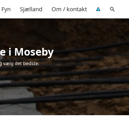
Fyn
Sjælland
Om / kontakt
me i Moseby
g vælg det bedste.