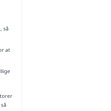
, så
or at
llige
ktorer
 så