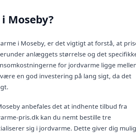
 i Moseby?
rme i Moseby, er det vigtigt at forstå, at pri
 herunder anlæggets størrelse og det specifikk
tionsomkostningerne for jordvarme ligge melle
være en god investering på lang sigt, da det
gt.
Moseby anbefales det at indhente tilbud fra
varme-pris.dk kan du nemt bestille tre
cialiserer sig i jordvarme. Dette giver dig mul