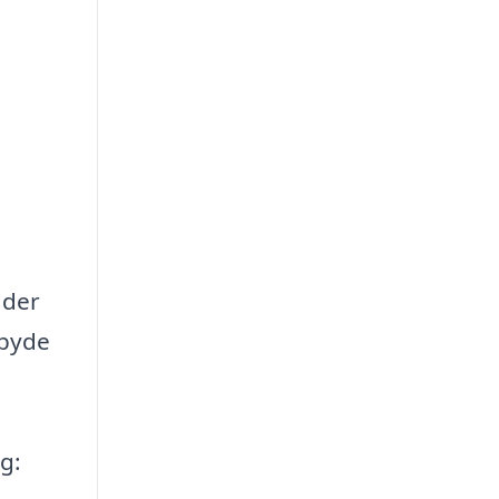
 der
lbyde
g: