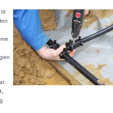
til
den
rme
gien
at
t,
ig