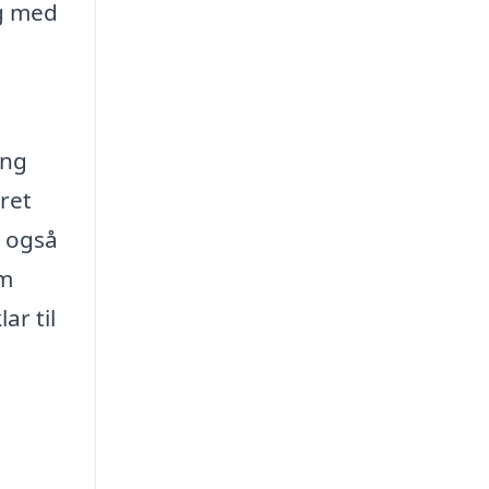
ig med
ing
eret
n også
em
ar til