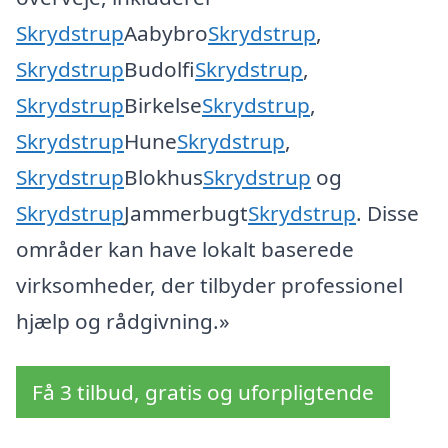
Skrydstrup
Aabybro
Skrydstrup
,
Skrydstrup
Budolfi
Skrydstrup
,
Skrydstrup
Birkelse
Skrydstrup
,
Skrydstrup
Hune
Skrydstrup
,
Skrydstrup
Blokhus
Skrydstrup
og
Skrydstrup
Jammerbugt
Skrydstrup
. Disse
områder kan have lokalt baserede
virksomheder, der tilbyder professionel
hjælp og rådgivning.»
Få 3 tilbud, gratis og uforpligtende