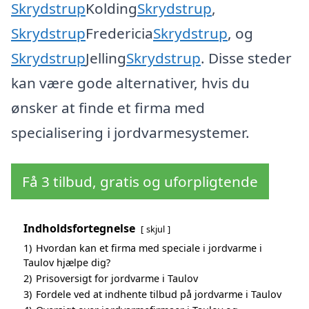
Skrydstrup
Kolding
Skrydstrup
,
Skrydstrup
Fredericia
Skrydstrup
, og
Skrydstrup
Jelling
Skrydstrup
. Disse steder
kan være gode alternativer, hvis du
ønsker at finde et firma med
specialisering i jordvarmesystemer.
Få 3 tilbud, gratis og uforpligtende
Indholdsfortegnelse
skjul
1)
Hvordan kan et firma med speciale i jordvarme i
Taulov hjælpe dig?
2)
Prisoversigt for jordvarme i Taulov
3)
Fordele ved at indhente tilbud på jordvarme i Taulov