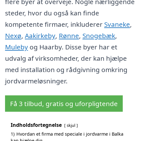
flere byer at overveje. Nogle nærliggende
steder, hvor du også kan finde
kompetente firmaer, inkluderer
Svaneke
,
Nexø
,
Aakirkeby
,
Rønne
,
Snogebæk
,
Muleby
og Haarby. Disse byer har et
udvalg af virksomheder, der kan hjælpe
med installation og rådgivning omkring
jordvarmeløsninger.
Få 3 tilbud, gratis og uforpligtende
Indholdsfortegnelse
skjul
1)
Hvordan et firma med speciale i jordvarme i Balka
kan hjælpe dig