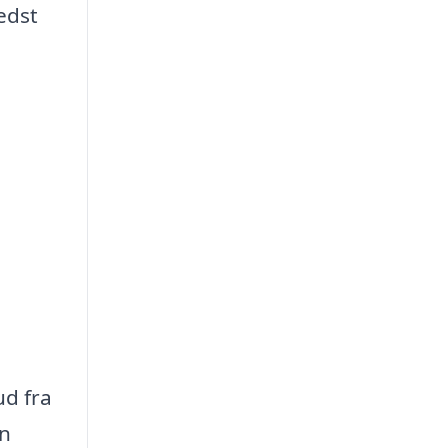
edst
ud fra
en