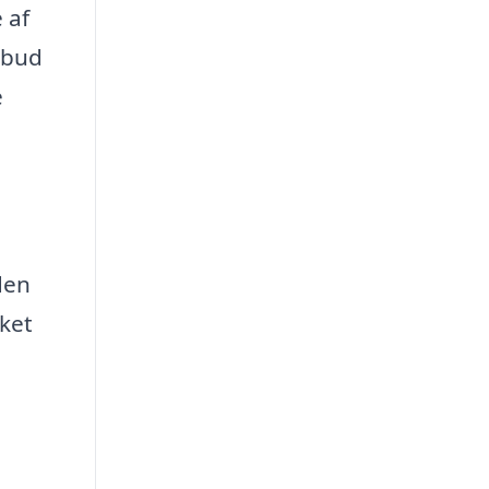
 af
ilbud
e
e
den
lket