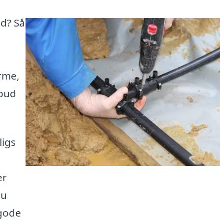
ød? Så
arme,
lbud
ligs
er
du
 gode