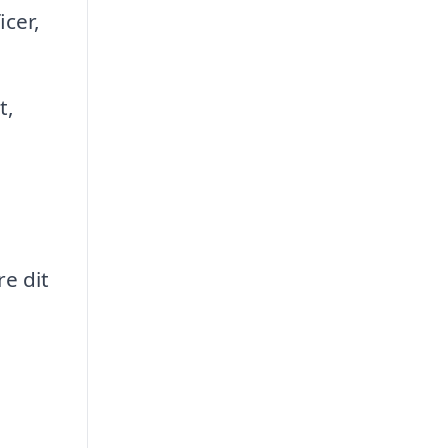
cer,
t,
e dit