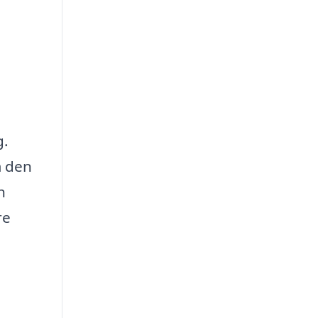
g.
m den
n
re