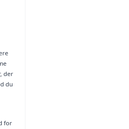
lere
rme
, der
ad du
d for