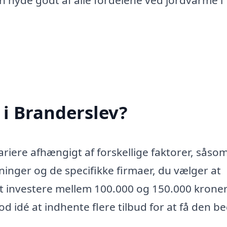
n nyde godt af alle fordelene ved jordvarme i
i Branderslev?
ariere afhængigt af forskellige faktorer, såso
ninger og de specifikke firmaer, du vælger at
at investere mellem 100.000 og 150.000 kroner
god idé at indhente flere tilbud for at få den b