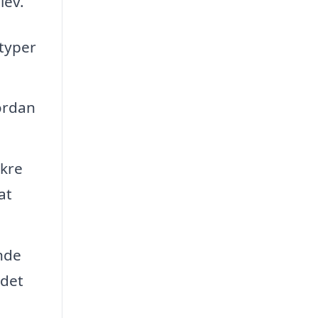
lev.
typer
ordan
ikre
at
nde
 det