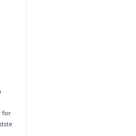
m
 for
edste