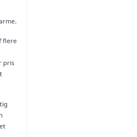
varme.
 flere
r pris
t
tig
n
et