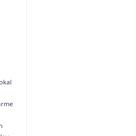
okal
varme
n