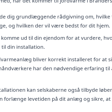
med, når det kommer til jordvarme i Branders
de dig grundlæggende rådgivning om, hvilke 
e, og hvilken der vil være bedst for dit hjem.
 komme ud til din ejendom for at vurdere, hv
il din installation.
rdvarmeanlæg bliver korrekt installeret for at s
e håndværkere har den nødvendige erfaring til 
tallationen kan selskaberne også tilbyde løbe
n forlænge levetiden på dit anlæg og sikre, at