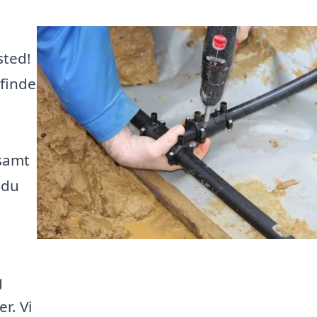
sted!
 finde
samt
 du
g
r. Vi