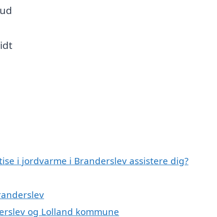
bud
idt
e i jordvarme i Branderslev assistere dig?
randerslev
derslev og Lolland kommune