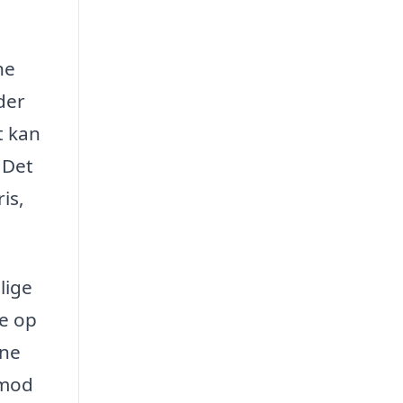
ne
der
t kan
 Det
is,
lige
le op
gne
 mod