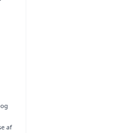
 og
se af