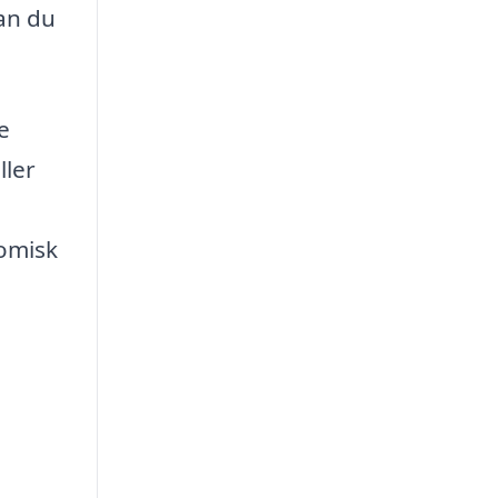
kan du
e
ller
nomisk