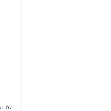
r
ud fra