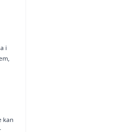
a i
jem,
e kan
t