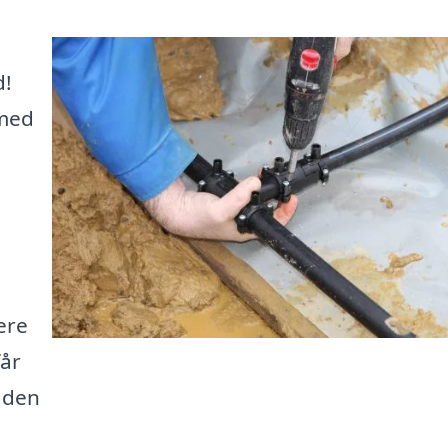
d!
 med
ere
får
 den