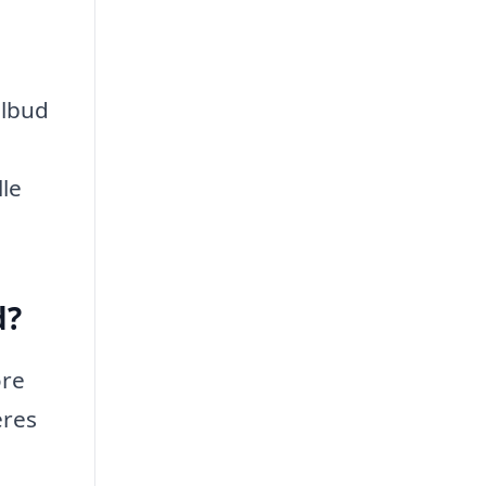
ilbud
lle
d?
øre
eres