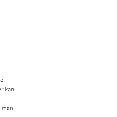
de
er kan
k, men