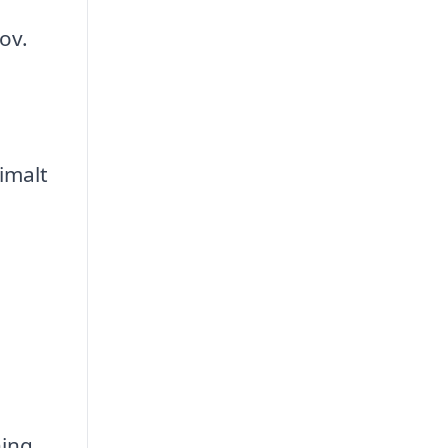
ov.
imalt
ning