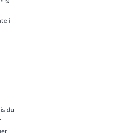
te i
ris du
r
ger