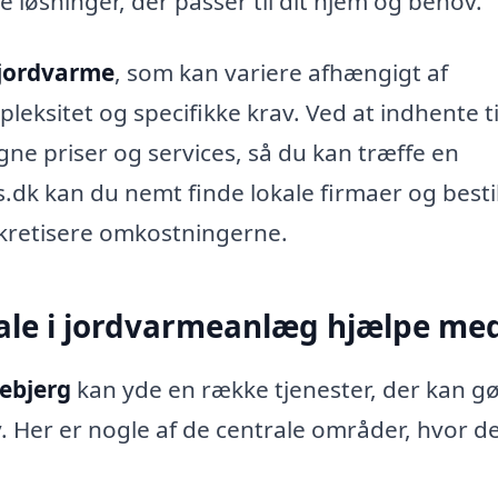
løsninger, der passer til dit hjem og behov.
 jordvarme
, som kan variere afhængigt af
leksitet og specifikke krav. Ved at indhente t
gne priser og services, så du kan træffe en
.dk kan du nemt finde lokale firmaer og besti
nkretisere omkostningerne.
ale i jordvarmeanlæg hjælpe me
ebjerg
kan yde en række tjenester, der kan g
. Her er nogle af de centrale områder, hvor d