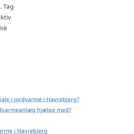
. Tag
ktiv
isk
ale i jordvarme i Havrebjerg?
ordvarmeanlæg hjælpe med?
varme i Havrebjerg