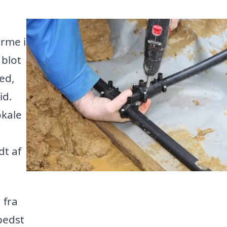
rme i
 blot
ed,
id.
okale
dt af
 fra
 bedst