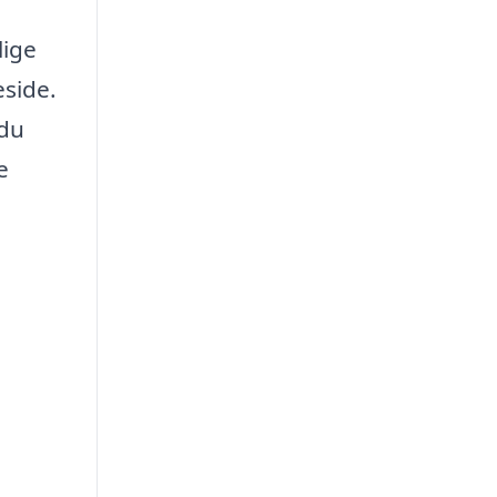
lige
side.
 du
e