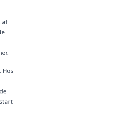
 af
de
mer.
. Hos
a
nde
start