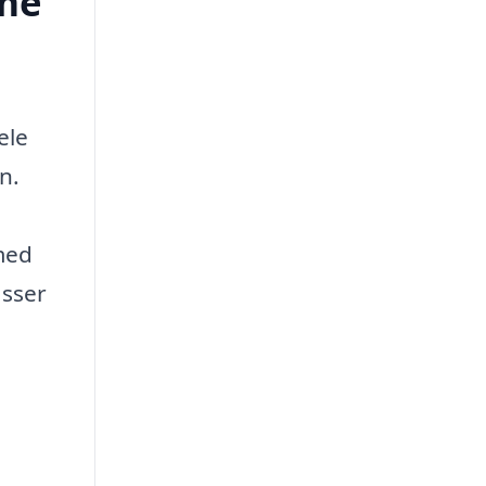
ele
n.
 med
asser