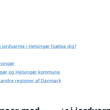
vordan kan lokale firmaer med تخصص i jordvarme i Helsingør hjælpe dig?
lsingør
ingør og Helsingør kommune
 i andre regioner af Danmark