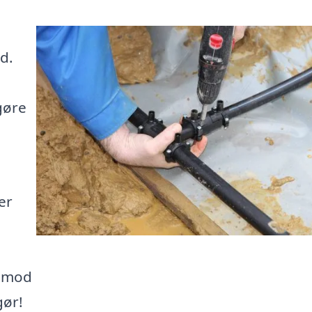
d.
 gøre
er
g mod
gør!