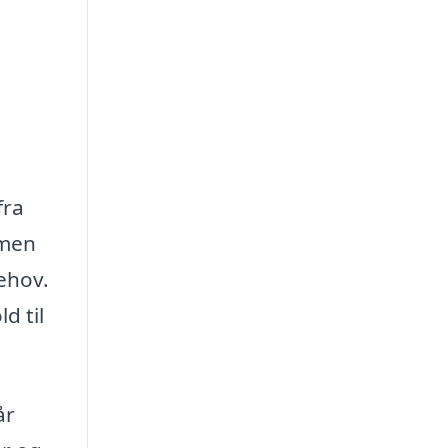
fra
 men
ehov.
d til
år