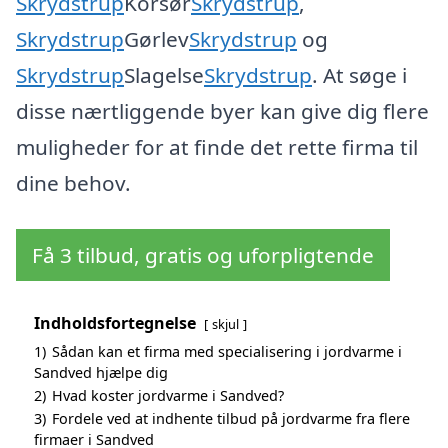
Skrydstrup
Korsør
Skrydstrup
,
Skrydstrup
Gørlev
Skrydstrup
og
Skrydstrup
Slagelse
Skrydstrup
. At søge i
disse nærtliggende byer kan give dig flere
muligheder for at finde det rette firma til
dine behov.
Få 3 tilbud, gratis og uforpligtende
Indholdsfortegnelse
skjul
1)
Sådan kan et firma med specialisering i jordvarme i
Sandved hjælpe dig
2)
Hvad koster jordvarme i Sandved?
3)
Fordele ved at indhente tilbud på jordvarme fra flere
firmaer i Sandved