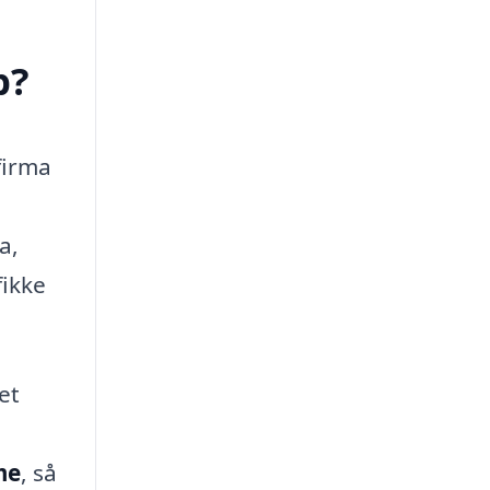
p?
 firma
a,
fikke
et
me
, så