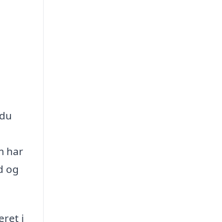
 du
m har
d og
eret i