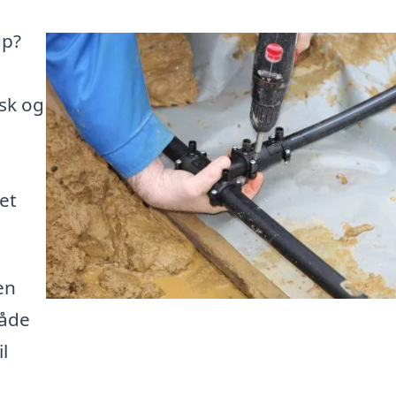
up?
sk og
n
et
en
råde
l