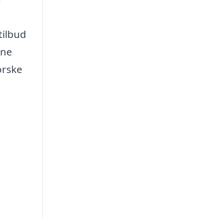
tilbud
ine
orske