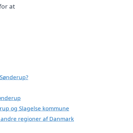
for at
i Sønderup?
Sønderup
derup og Slagelse kommune
 i andre regioner af Danmark