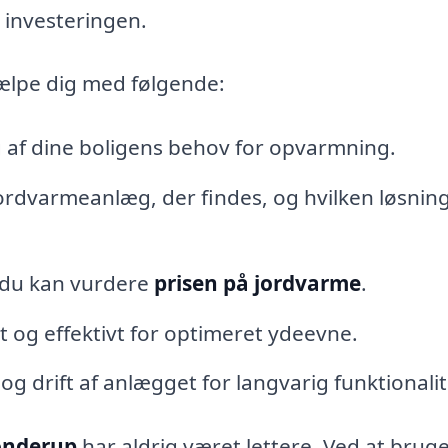
l investeringen.
jælpe dig med følgende:
af dine boligens behov for opvarmning.
jordvarmeanlæg, der findes, og hvilken løsnin
å du kan vurdere
prisen på jordvarme
.
 og effektivt for optimeret ydeevne.
g drift af anlægget for langvarig funktionalit
ønderup
har aldrig været lettere. Ved at brug