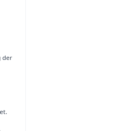
g der
et.
e