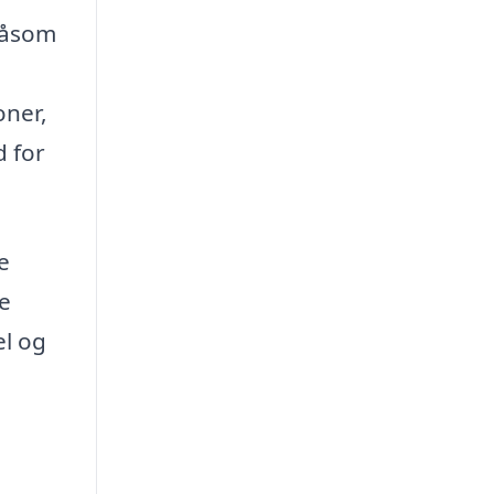
 såsom
oner,
d for
e
e
el og