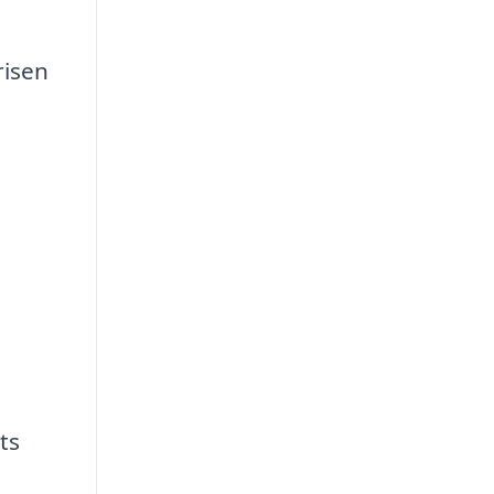
risen
ts