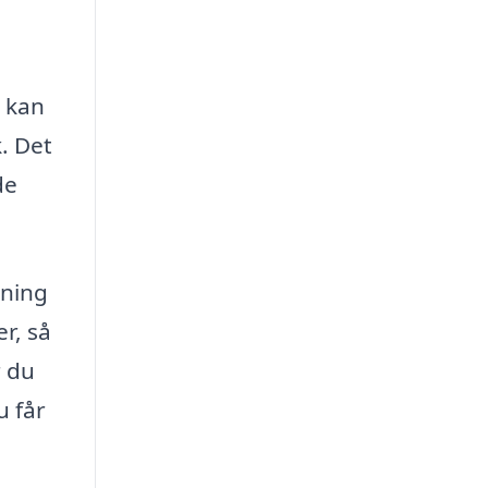
t kan
. Det
de
sning
r, så
r du
u får