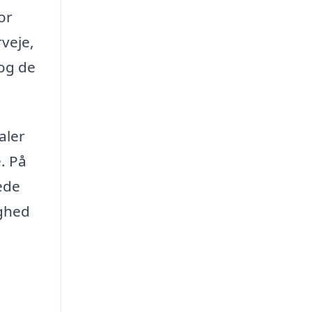
or
veje,
 og de
aler
e. På
ede
ighed