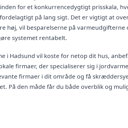
 inden for et konkurrencedygtigt prisskala, hv
delagtigt på lang sigt. Det er vigtigt at over
ære høj, vil besparelserne på varmeudgifterne
gøre systemet rentabelt.
rme i Hadsund vil koste for netop dit hus, anbef
 lokale firmaer, der specialiserer sig i jordvarm
evante firmaer i dit område og få skræddersy
dget. På den måde får du både overblik og mul