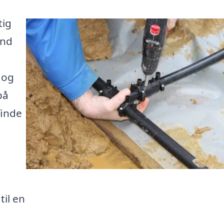
tig
und
 og
på
finde
il en