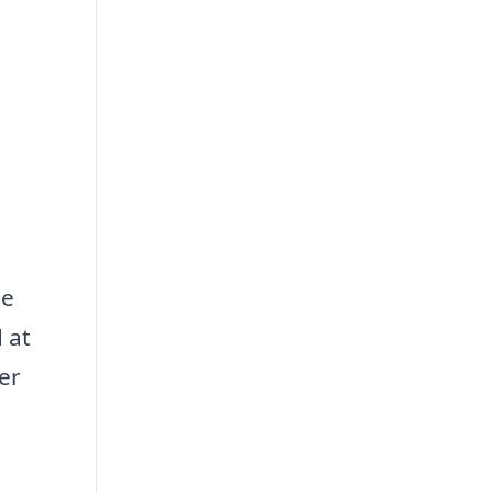
te
 at
er