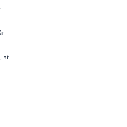
r
år
, at