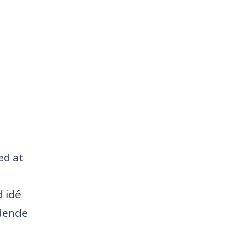
ed at
d idé
edende