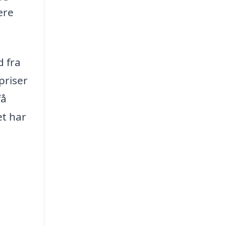
ære
d fra
priser
få
et har