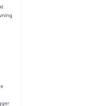
at
ivning
re
igger