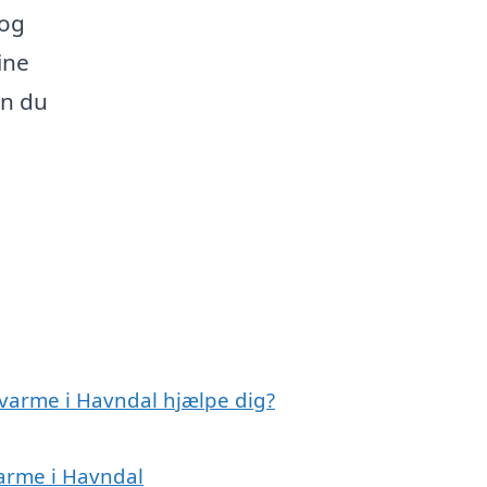
 og
ine
an du
dvarme i Havndal hjælpe dig?
varme i Havndal