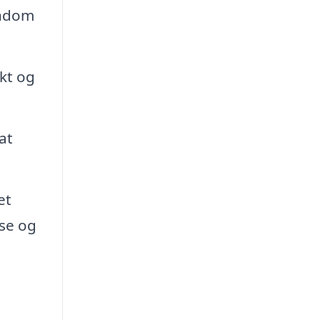
endom
kt og
at
et
sse og