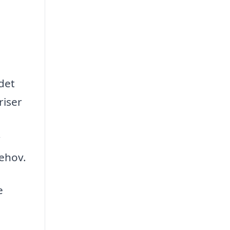
 det
riser
r
behov.
e