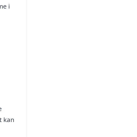
me i
e
t kan