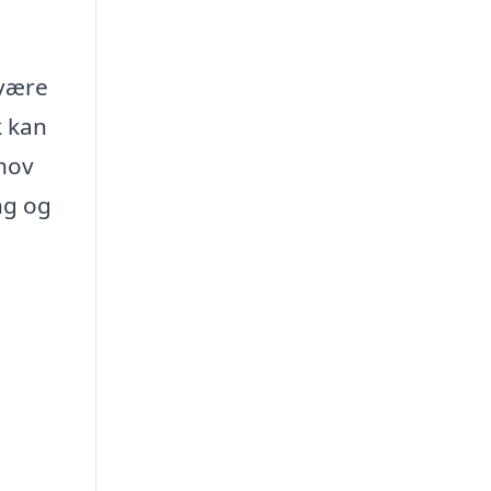
 være
k kan
ehov
ng og