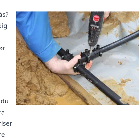
ås?
dig
ør
 du
ra
iser
re