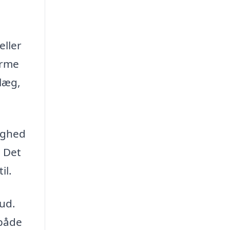
eller
arme
nlæg,
ighed
. Det
il.
ud.
 både