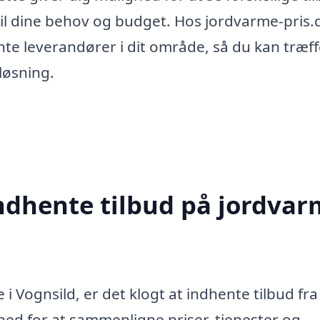
til dine behov og budget. Hos jordvarme-pris.
nte leverandører i dit område, så du kan træf
løsning.
indhente tilbud på jordva
i Vognsild, er det klogt at indhente tilbud fra
ghed for at sammenligne priser, tjenester og