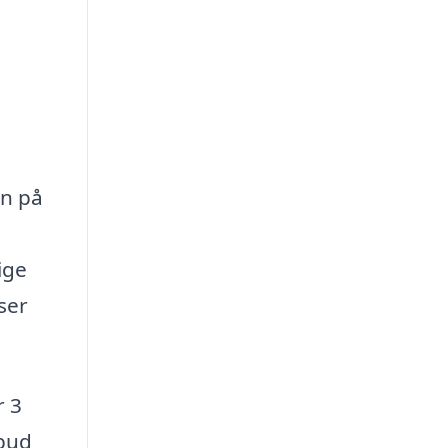
en på
ige
ser
r 3
lbud