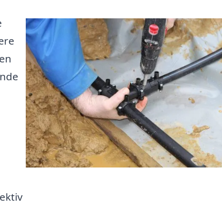
e
ære
ien
inde
ektiv