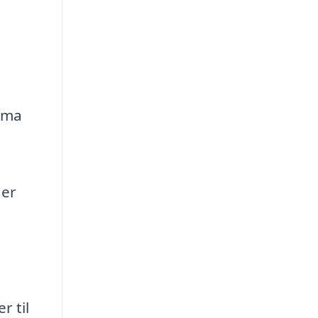
irma
der
r til