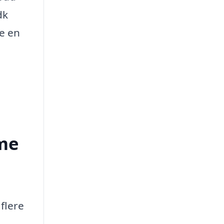
dk
fe en
rme
 flere