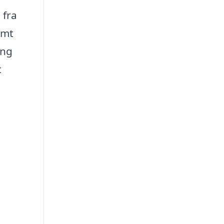
 fra
emt
ing
t