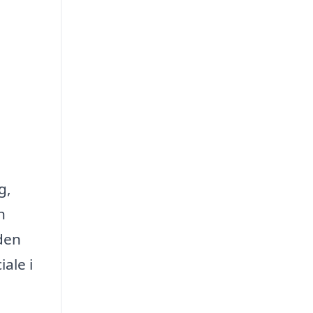
g,
n
den
ale i