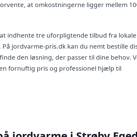
 forvente, at omkostningerne ligger mellem 1
at indhente tre uforpligtende tilbud fra lokale
 På jordvarme-pris.dk kan du nemt bestille di
inde den løsning, der passer til dine behov. V
n fornuftig pris og professionel hjælp til
 på jordvarme i Strøby Ege