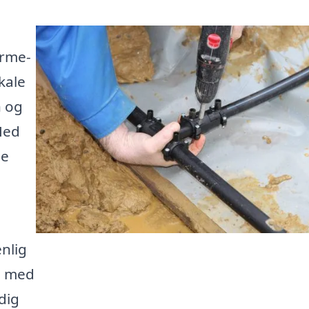
arme-
kale
n og
Med
ne
nlig
g med
dig