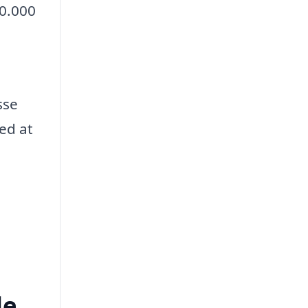
00.000
sse
ed at
de