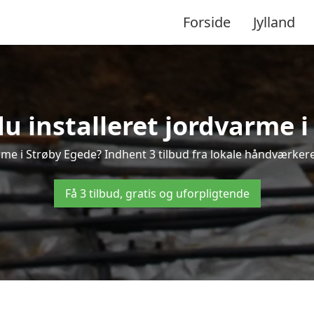
Forside
Jylland
u installeret jordvarme 
me i Strøby Egede? Indhent 3 tilbud fra lokale håndværker
Få 3 tilbud, gratis og uforpligtende