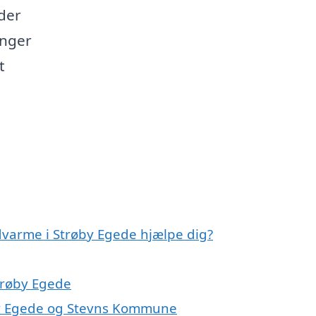
der
inger
t
dvarme i Strøby Egede hjælpe dig?
Strøby Egede
by Egede og Stevns Kommune