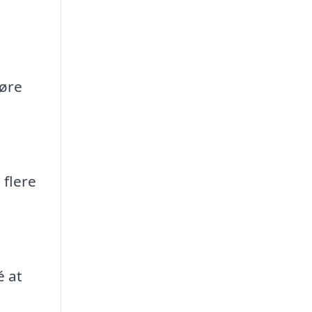
gøre
 flere
é at