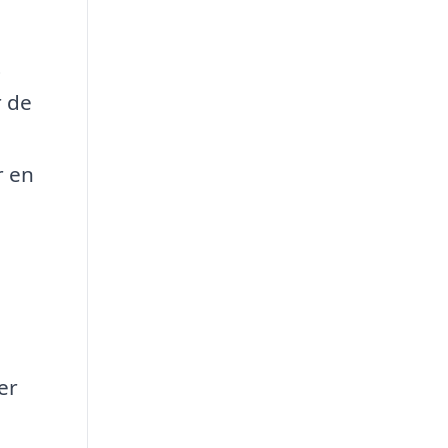
t
r de
r en
er