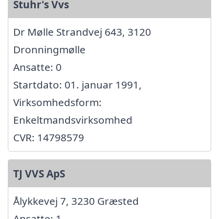
Stuhr's Vvs
Dr Mølle Strandvej 643, 3120
Dronningmølle
Ansatte: 0
Startdato: 01. januar 1991,
Virksomhedsform:
Enkeltmandsvirksomhed
CVR: 14798579
TJ VVS ApS
Ålykkevej 7, 3230 Græsted
Ansatte: 1