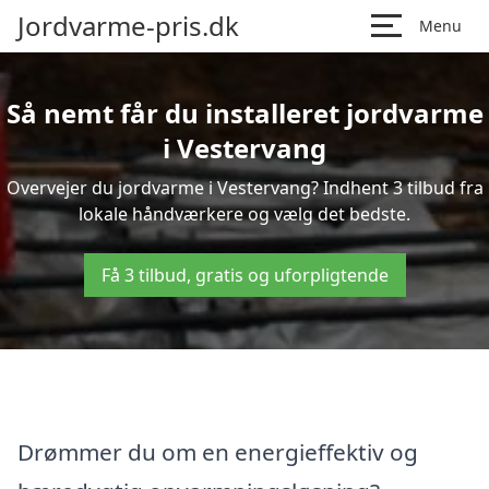
Jordvarme-pris.dk
Menu
Så nemt får du installeret jordvarme
i Vestervang
Overvejer du jordvarme i Vestervang? Indhent 3 tilbud fra
lokale håndværkere og vælg det bedste.
Få 3 tilbud, gratis og uforpligtende
Drømmer du om en energieffektiv og